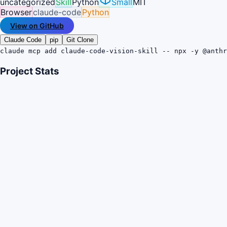
uncategorized
Skill
Python
Small
MIT
Browser
claude-code
Python
View on GitHub
Claude Code
pip
Git Clone
claude mcp add claude-code-vision-skill -- npx -y @anthr
Project Stats