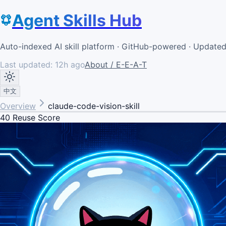
Agent Skills Hub
Auto-indexed AI skill platform · GitHub-powered · Update
Last updated:
12h ago
About / E-E-A-T
中文
Overview
claude-code-vision-skill
40
Reuse Score